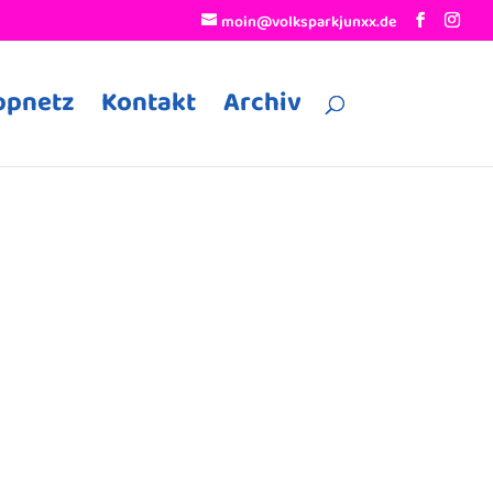
moin@volksparkjunxx.de
ppnetz
Kontakt
Archiv