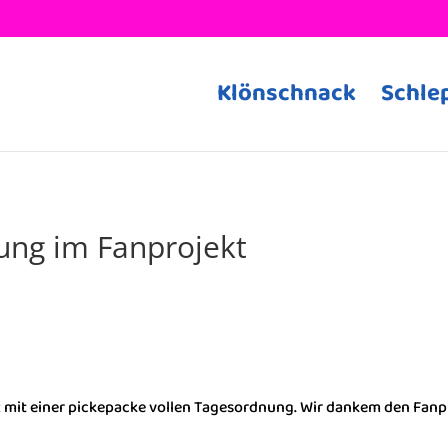
Klönschnack
Schle
ng im Fanprojekt
it einer pickepacke vollen Tagesordnung. Wir dankem den Fanpro