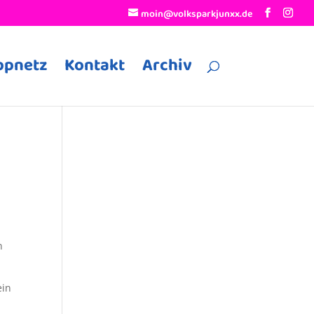
moin@volksparkjunxx.de
ppnetz
Kontakt
Archiv
n
ein